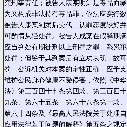
究刑事责任；被告人康某明知是毒品而藏
为又构成非法持有毒品罪，依法应实行数
被告人
康某
到案后交代、认罪态度较好
并
可酌情
从轻处罚。
被告人成某在假释期满
应当判处有期徒刑以上刑罚之罪，系累犯
处罚；但鉴于其到案后有立功表现，故可
罚。
公诉机关对本案的定性正确，应予支
维护公民身心健康不受侵害，依照《中华
法》第三百四十七条第四款、第三百四十
九条、第六十五条、第六十八条第一款、
第六十四条
及《最高人民法院关于处理自
应用法律若干问题的解释》第五条
之规定