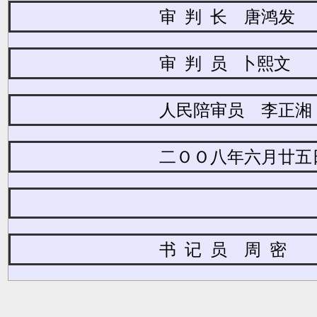
审 判 长 唐鸿发
审 判
员
卜熙文
人民陪审员 李正湘
二ＯＯ八年六月廿五
书 记 员 周 密