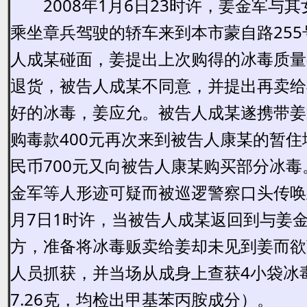
2008年1月6日23时许，姜金军与
乘坐章兵驾驶的轿车来到本市蒙自路255
人成某碰面，姜提出上次购得的冰毒质量
退货，被告人成某不同意，并提出再卖给
好的冰毒，姜应允。被告人成某遂携带姜
购毒款400元再次来到被告人康某的暂住
民币700元又向被告人康某购买部分冰毒
金军等人形迹可疑而被巡逻警察口头传唤
月7日1时许，当被告人成某返回到与姜
方，准备将冰毒贩卖给姜却未见到姜而欲
人员抓获，并当场从成身上查获4小袋冰
7.26克，均检出甲基苯丙胺成分）。